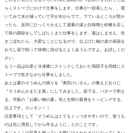
らくストーブにかけて仕事をします。仕事が一段落したら、、覗
いてみて水が減っていて芋が水からでて、でているところが堅か
ったら、反対にひっくりかえして適量の湯と白味噌と砂糖を足し
て味の調節をしてしばらくまた仕事をします。蓋はしません。吹
きこぼれたら、大変なことになるので。仕上げに柚の皮の表面を
おろし器で削って味噌に混ぜるとよくあうんですよ。お試しくだ
さい。
もう一品は白菜と冷凍庫にストックしておいた鶏団子を同様にス
トーブで炊きながら仕事をしました。
あとは夏のそうめんの残りを『奥田けいさん』の教えどおりに
『そうめんかまたま風』にしてみました。茹でる。バターで和え
る。市販の『お吸い物の素』等と生卵の黄身をトッピングする。
以上です。カンタン！！
注意事項として「そうめんはとてもくっつきやすいので、使うも
のは先に用意してから作るように」とのことです。
まこと！この写真を撮っている間にひとかたまりになってしまい