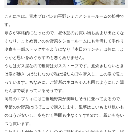
こんにちは。青木プロパンの平野レミことショールームの松井で
す。
寒さが本格的になったので、昼休憩のお買い物もあまり出たくな
くなり、まとめ買いのお野菜をショールームにも常備して手作り
冷食も一部ストックするようになり『本日のランチ』は何にしよ
うかと思いをめぐらすのも悪くありません。
うちはガス屋なので暖房はガスストーブです。煮炊きしないとき
は湯が沸きっぱなしなので私は湯たんぽを購入し、この湯で暖ま
っています。ちなみに、ご近所のネコちゃんも同じようにした湯
たんぽで暖まっているそうです。
向島のエブリィにはご当地野菜が美味しそうに並べてあるので、
季節のお野菜はほぼここで購入します。里芋はこいもより親いも
のほうが安いし、皮をむく手間も少なくてすむので、親いもをい
つも買います。
これをいもがかぶるくらいの水に顆粒のかつお出汁を入れてしば