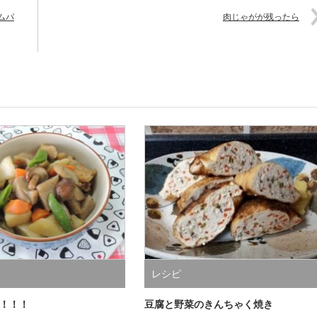
ムパ
肉じゃがが残ったら
レシピ
！！！
豆腐と野菜のきんちゃく焼き