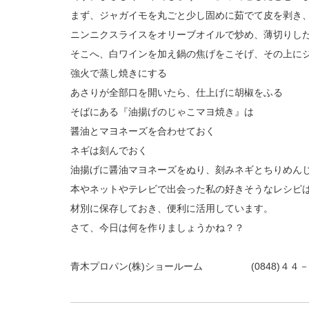
まず、ジャガイモを丸ごと少し固めに茹でて皮を剥き
ニンニクスライスをオリーブオイルで炒め、薄切りし
そこへ、白ワインを加え鍋の焦げをこそげ、その上に
強火で蒸し焼きにする
あさりが全部口を開いたら、仕上げに胡椒をふる
そばにある『油揚げのじゃこマヨ焼き』は
醤油とマヨネーズを合わせておく
ネギは刻んでおく
油揚げに醤油マヨネーズをぬり、刻みネギとちりめん
本やネットやテレビで出会った私の好きそうなレシピ
材別に保存しておき、便利に活用しています。
さて、今日は何を作りましょうかね？？
青木プロパン(株)ショールーム (0848)４４