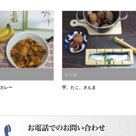
レシピ
カレー
芋、たこ、さんま