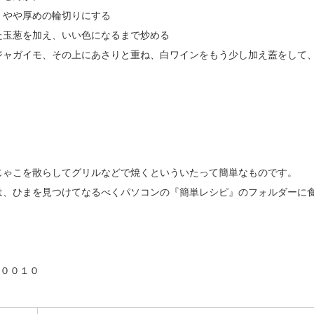
、やや厚めの輪切りにする
た玉葱を加え、いい色になるまで炒める
ジャガイモ、その上にあさりと重ね、白ワインをもう少し加え蓋をして
じゃこを散らしてグリルなどで焼くといういたって簡単なものです。
は、ひまを見つけてなるべくパソコンの『簡単レシピ』のフォルダーに
－００１０