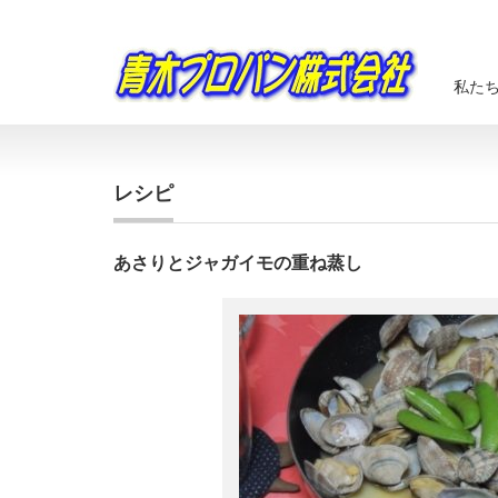
私た
レシピ
あさりとジャガイモの重ね蒸し