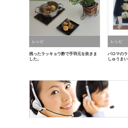
レシピ
レシピ
残ったラッキョウ酢で手羽元を炊きま
パロマのラ
した。
しゅうまい