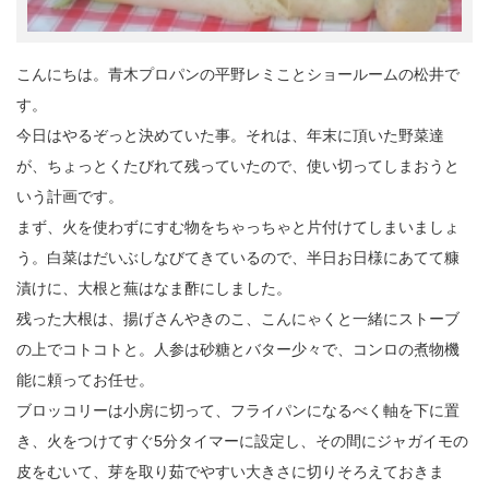
こんにちは。青木プロパンの平野レミことショールームの松井で
す。
今日はやるぞっと決めていた事。それは、年末に頂いた野菜達
が、ちょっとくたびれて残っていたので、使い切ってしまおうと
いう計画です。
まず、火を使わずにすむ物をちゃっちゃと片付けてしまいましょ
う。白菜はだいぶしなびてきているので、半日お日様にあてて糠
漬けに、大根と蕪はなま酢にしました。
残った大根は、揚げさんやきのこ、こんにゃくと一緒にストーブ
の上でコトコトと。人参は砂糖とバター少々で、コンロの煮物機
能に頼ってお任せ。
ブロッコリーは小房に切って、フライパンになるべく軸を下に置
き、火をつけてすぐ5分タイマーに設定し、その間にジャガイモの
皮をむいて、芽を取り茹でやすい大きさに切りそろえておきま