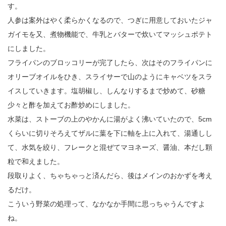
す。
人参は案外はやく柔らかくなるので、つぎに用意しておいたジャ
ガイモを又、煮物機能で、牛乳とバターで炊いてマッシュポテト
にしました。
フライパンのブロッコリーが完了したら、次はそのフライパンに
オリーブオイルをひき、スライサーで山のようにキャベツをスラ
イスしていきます。塩胡椒し、しんなりするまで炒めて、砂糖
少々と酢を加えてお酢炒めにしました。
水菜は、ストーブの上のやかんに湯がよく沸いていたので、5cm
くらいに切りそろえてザルに葉を下に軸を上に入れて、湯通しし
て、水気を絞り、フレークと混ぜてマヨネーズ、醤油、本だし顆
粒で和えました。
段取りよく、ちゃちゃっと済んだら、後はメインのおかずを考え
るだけ。
こういう野菜の処理って、なかなか手間に思っちゃうんですよ
ね。