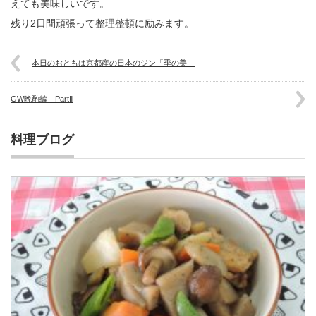
えても美味しいです。
残り2日間頑張って整理整頓に励みます。
本日のおともは京都産の日本のジン「季の美」
GW晩酌編 PartⅡ
料理ブログ