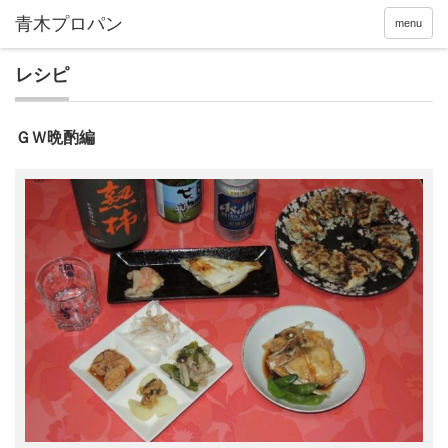
menu
レシピ
ＧＷ晩酌編