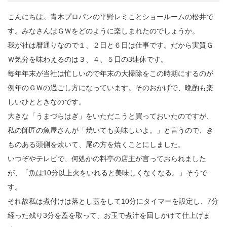
こんにちは。青木プロパンの平野レミことショールームの松井で
す。みなさんはＧＷをどのように楽しまれたのでしょうか。
我が社は暦通りなので１、２日と６日は仕事です。だから実質Ｇ
Ｗ気分を味わえるのは３、４、５日の3連休です。
毎年年末が当社は忙しいので年末の大掃除をこの時期にするのが
例年のＧＷの過ごし方になっています。そのおかげで、晩酌も楽
しいひとときなのです。
大きな「うまづらはぎ」をいただこうと買っておいたのですが、
私の師匠の魚屋さんが「焼いても美味しいよ。」と言うので、き
ものある頭側を炊いて、尾の方を焼くことにしました。
いつぞやテレビで、何処かの料亭の店主が言っておられました
が、「魚は10分以上火をいれると美味しくなくなる。」そうで
す。
それ故私は煮付けは落とし蓋をして10分にタイマーを設定し、7分
経った残り3分を蓋を取って、お玉で煮汁を回しかけて仕上げま