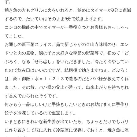
す。
焼き魚の方もグリルに火をいれると、始めにタイマーが9分に点滅
するので、たいていはそのまま9分で焼き上げます。
コンロの機能の中でタイマーが一番役立つとお客様もおっしゃっ
てました。
お通しの新玉葱スライス、茹で新じゃがの金山寺味噌のせ、エン
ドウと肉の煮物、鯛の子と大好きな季節の野菜等で、初めて「ど
ぶろく」なる「せら恋し」をいただきました。冷たく冷やしてい
たので飲み口はいいのですが、結構後で効きますねぇ。どぶろく
は、麹：御飯：水＝１：２：３で造るのだとババ様が教えてくれ
ました。その昔、ババ様の父上が造って、出来上がりを待ちきれ
ず呑んでおられたそうです。
何かもう一品ほしいけど手抜きしたいときのお助けまんに手作り
餃子を冷凍しているので重宝します。
いまときにきれいな新生姜が出ていたら、ちょっとだけでもガリ
に作り置きして瓶に入れて冷蔵庫に保存しておくと、焼き魚に添