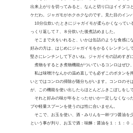
出来上がりを切ってみると、なんと切り口はイイダコ
ケだわ。ジャガモがホクホクなのです。見た目のイン
10分位炊いたときにジャガイモが柔らかくなってい
っくり返して７、８分炊いた後煮詰めました。
そこまで火をいれると、いかは缶詰のような食感にな
好みの方は、はじめにジャガイモをかるくレンチンし
堅さにレンチンして下さいね。ジャガイモの詰めすぎ
煮物をするとき煮物機能がついているコンロはぜひ、
私は味噌汁なんかの温め直しでも必ずこのボタンを押
いとではコンロの掃除が随分ちがいます。コンロのそ
が、この機能を使い出したらほとんどふきこぼしをし
それと好みの味が年をとったせいか一定しなくなった
プや軽量スプーンを使うのは性に合いません。
そこで、お玉を使い、酒・みりんを一杯づつ醤油を少
という事が判り、お玉で酒：味醂：醤油を１：１：０