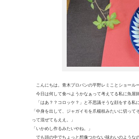
こんにちは。青木プロパンの平野レミことショール
今日は何して食べようかなぁって考えてる私に魚屋師
「はあ？？コロッケ？」と不思議そうな顔をする私
「中身を出して、ジャガイモを爪楊枝みたいに切って
って混ぜてもええ。」
「いかめし作るみたいやね。」
でも頭の中でちょっと想像つかない味わいのようなの