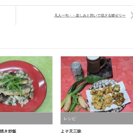
凡人一句・・楽しみと想いで混ざる鱧ゼリー
レシピ
焼き炒飯
よそ天三昧