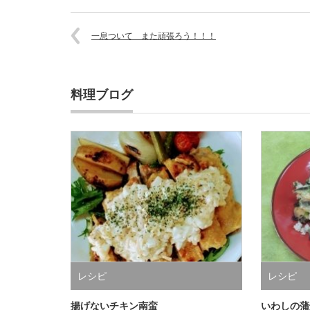
一息ついて また頑張ろう！！！
料理ブログ
レシピ
レシピ
揚げないチキン南蛮
いわしの蒲