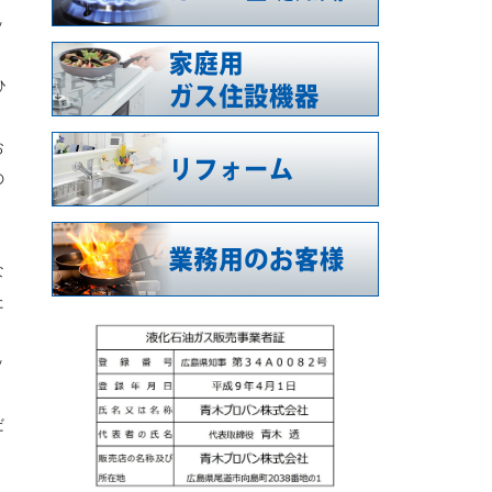
ッ
ひ
お
の
な
た
ッ
だ