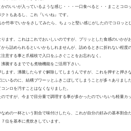
とかのいいが入っているような感じ・・・一口食べると・・まことコロ
パクトもあるし、これ『いいね』です。
るか竹串でいかをさしてみたら、ちょっと堅い感じがしたのでコロッと
ります。これはこれでおいしいのですが、プリッとした食感のいかが
てから詰められるといいかもしれませんが、詰めるときに折れない程度
に注意する事と爪楊枝で入口をふさぐことをお忘れなく。
沸騰するまででも煮物機能をご活用下さい。
します。沸騰したらすぐ解除してしまうんですが、これを押すと押さ
ばにいるのに、結構ブワーッとふきこぼしてしまうことが多々ありまし
てコンロを汚すことはなくなりました。
のですが、今まで目分量で調理する事が多かったのでいちいち軽量カ
なめの一杯という割合で味付けしたら、これが自分の好みの基本割合
．７位を基本に煮炊きしています。