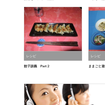
レシピ
レシピ
餃子談義 Part２
ままごと遊